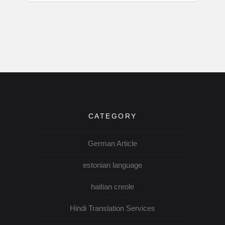
CATEGORY
German Article
estonian language
haitian creole
Hindi Translation Services