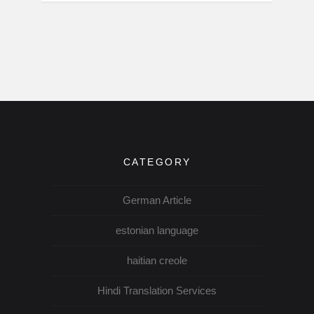
CATEGORY
German Article
estonian language
haitian creole
Hindi Translation Services